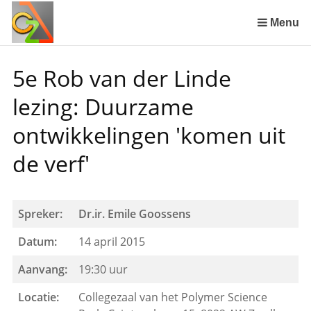
Sla
links
Menu
over
Spring
5e Rob van der Linde
naar
de
lezing: Duurzame
inhoud
Spring
ontwikkelingen 'komen uit
naar
de verf'
het
menu
Spreker:
Dr.ir. Emile Goossens
Datum:
14 april 2015
Aanvang:
19:30 uur
Locatie:
Collegezaal van het Polymer Science