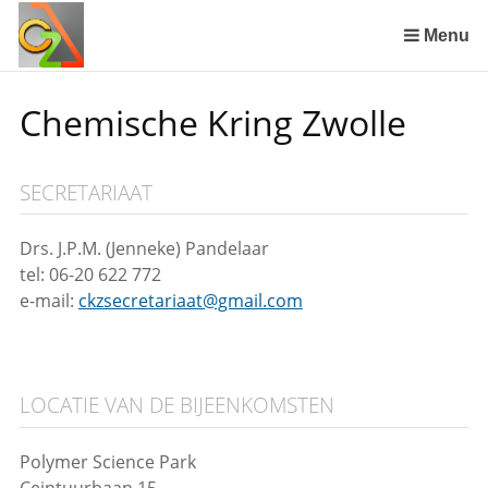
Sla
links
Menu
over
Spring
Chemische Kring Zwolle
naar
de
inhoud
SECRETARIAAT
Spring
naar
het
Drs. J.P.M. (Jenneke) Pandelaar
menu
tel: 06-20 622 772
e-mail:
ckzsecretariaat@gmail.com
LOCATIE VAN DE BIJEENKOMSTEN
Polymer Science Park