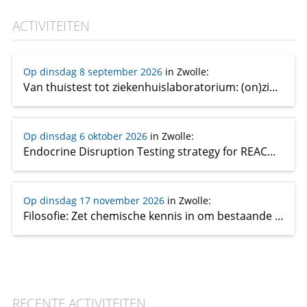
ACTIVITEITEN
Op dinsdag 8 september 2026
in Zwolle
:
Van thuistest tot ziekenhuislaboratorium: (on)zin, feit en fabel
Op dinsdag 6 oktober 2026
in Zwolle
:
Endocrine Disruption Testing strategy for REACH: Current gaps and future requirements
Op dinsdag 17 november 2026
in Zwolle
:
Filosofie: Zet chemische kennis in om bestaande problemen op te lossen: (academische) chemici moeten hun verantwoordelijkheid nemen
RECENTE ACTIVITEITEN