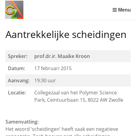
Sla
links
Menu
over
Spring
Aantrekkelijke scheidingen
naar
de
inhoud
Spring
Spreker:
prof.dr.ir. Maaike Kroon
naar
Datum:
17 februari 2015
het
menu
Aanvang:
19:30 uur
Locatie:
Collegezaal van het Polymer Science
Park, Ceintuurbaan 15, 8022 AW Zwolle
Samenvatting:
Het woord ‘scheidingen’ heeft vaak een negatieve