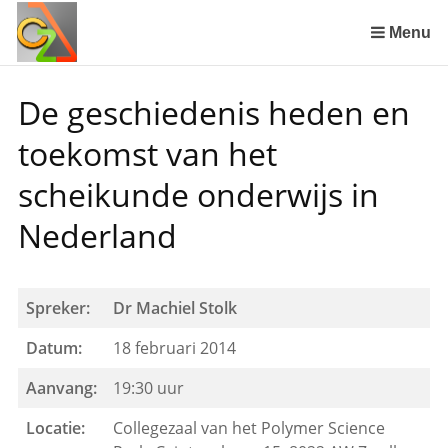
Sla
links
Menu
over
Spring
De geschiedenis heden en
naar
de
toekomst van het
inhoud
Spring
scheikunde onderwijs in
naar
Nederland
het
menu
Spreker:
Dr Machiel Stolk
Datum:
18 februari 2014
Aanvang:
19:30 uur
Locatie:
Collegezaal van het Polymer Science