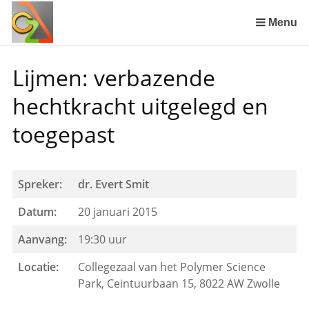
Sla
links
Menu
over
Spring
Lijmen: verbazende
naar
de
hechtkracht uitgelegd en
inhoud
Spring
toegepast
naar
het
menu
Spreker:
dr. Evert Smit
Datum:
20 januari 2015
Aanvang:
19:30 uur
Locatie:
Collegezaal van het Polymer Science
Park, Ceintuurbaan 15, 8022 AW Zwolle