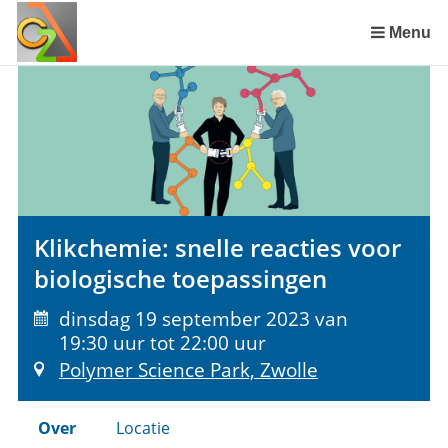
Sla
links
Menu
over
Spring
naar
de
inhoud
Spring
naar
het
Klikchemie: snelle reacties voor
menu
biologische toepassingen
dinsdag 19 september 2023 van
19:30 uur tot 22:00 uur
Polymer Science Park, Zwolle
Over
Locatie