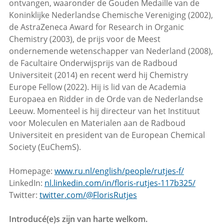
ontvangen, waaronder de Gouden Medaille van de
Koninklijke Nederlandse Chemische Vereniging (2002),
de AstraZeneca Award for Research in Organic
Chemistry (2003), de prijs voor de Meest
ondernemende wetenschapper van Nederland (2008),
de Facultaire Onderwijsprijs van de Radboud
Universiteit (2014) en recent werd hij Chemistry
Europe Fellow (2022). Hij is lid van de Academia
Europaea en Ridder in de Orde van de Nederlandse
Leeuw. Momenteel is hij directeur van het Instituut
voor Moleculen en Materialen aan de Radboud
Universiteit en president van de European Chemical
Society (EuChemS).
Homepage:
www.ru.nl/english/people/rutjes-f/
LinkedIn:
nl.linkedin.com/in/floris-rutjes-117b325/
Twitter:
twitter.com/@FlorisRutjes
Introducé(e)s zijn van harte welkom.