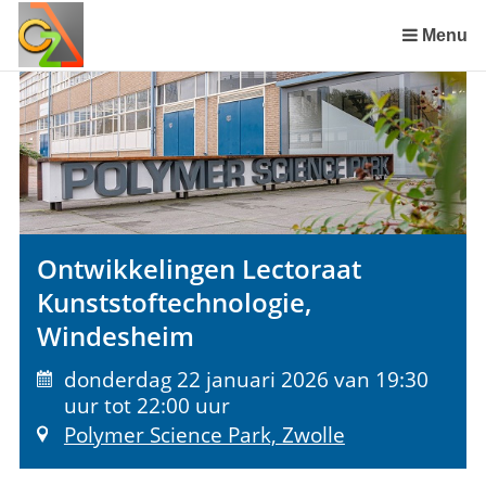
Sla
links
Menu
over
Spring
naar
de
inhoud
Spring
naar
het
Ontwikkelingen Lectoraat
menu
Kunststoftechnologie,
Windesheim
donderdag 22 januari 2026 van 19:30
uur tot 22:00 uur
Polymer Science Park, Zwolle