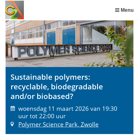
Sla
links
Menu
over
Spring
naar
de
inhoud
Spring
naar
het
Sustainable polymers:
menu
recyclable, biodegradable
and/or biobased?
woensdag 11 maart 2026 van 19:30
uur tot 22:00 uur
Polymer Science Park, Zwolle