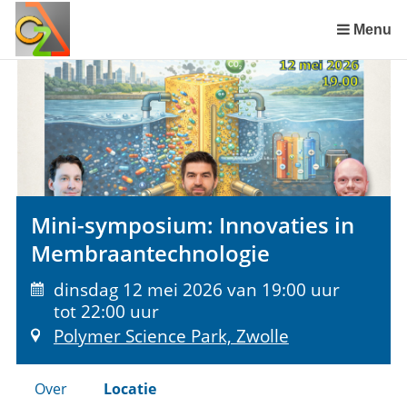
Sla
links
Menu
over
Spring
naar
de
inhoud
Spring
naar
het
Mini-symposium: Innovaties in
menu
Membraantechnologie
dinsdag 12 mei 2026 van 19:00 uur
tot 22:00 uur
Polymer Science Park, Zwolle
Over
Locatie