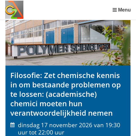
Sla
links
Menu
over
Spring
naar
de
inhoud
Spring
naar
het
Filosofie: Zet chemische kennis
menu
in om bestaande problemen op
te lossen: (academische)
chemici moeten hun
verantwoordelijkheid nemen
dinsdag 17 november 2026 van 19:30
uur tot 22:00 uur