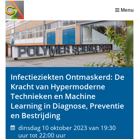
Sla
links
Menu
over
Spring
naar
de
inhoud
Spring
naar
het
Infectieziekten Ontmaskerd: De
menu
Kracht van Hypermoderne
Technieken en Machine
Learning in Diagnose, Preventie
en Bestrijding
dinsdag 10 oktober 2023 van 19:30
uur tot 22:00 uur