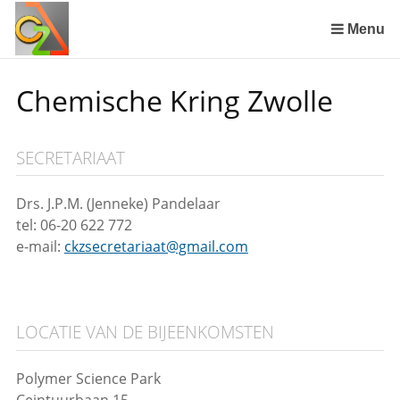
Sla
links
Menu
over
Spring
Chemische Kring Zwolle
naar
de
inhoud
SECRETARIAAT
Spring
naar
het
Drs. J.P.M. (Jenneke) Pandelaar
menu
tel: 06-20 622 772
e-mail:
ckzsecretariaat@gmail.com
LOCATIE VAN DE BIJEENKOMSTEN
Polymer Science Park