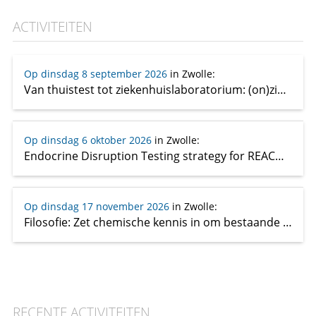
ACTIVITEITEN
Op dinsdag 8 september 2026
in Zwolle
:
Van thuistest tot ziekenhuislaboratorium: (on)zin, feit en fabel
Op dinsdag 6 oktober 2026
in Zwolle
:
Endocrine Disruption Testing strategy for REACH: Current gaps and future requirements
Op dinsdag 17 november 2026
in Zwolle
:
Filosofie: Zet chemische kennis in om bestaande problemen op te lossen: (academische) chemici moeten hun verantwoordelijkheid nemen
RECENTE ACTIVITEITEN